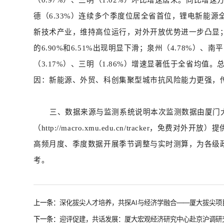
德（6.33%）连续多个季度位居全省首位，锂电新能源
新技术产业，维持高位运行，对外开放优势进一步凸显；福
的6.90%和6.51%出现明显下滑；泉州（4.78%）、南
（3.17%）、三明（1.86%）增速显著低于全省均
因：新能源、外贸、科创集聚型城市抗风险能力更强，
三、数据来源与监测系统说明本次监测数据由厦门
（http://macro.xmu.edu.cn/tracker
高频月度、季度数据开展季节调整与实时测算，为各级
考。
上一条：
深化拔尖人才培养，共探AI与经济学融合——厦大拔尖
下一条：
迎评促建，共话发展：厦大宏观经济研究中心赴京沪调研