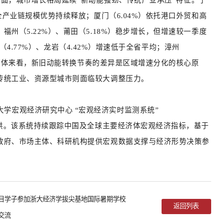
全产业链规模优势持续释放；厦门（6.04%）依托港口外贸和高
州（5.22%）、莆田（5.18%）稳步增长，但增速较一季度
平（4.77%）、龙岩（4.42%）增速低于全省平均；漳州
值。总体来看，新旧动能转换节奏的差异是区域增速分化的核心原
传统工业、资源型城市则面临较大调整压力。
大学宏观经济研究中心
“宏观经济实时监测系统”
，免费对外开放）提供。该系统持续跟踪中国及全球主要经济体宏观经济指标，基于
政府、市场主体、科研机构提供宏观数据支撑与经济形势决策参
项目学子参加浙大经济学拔尖基地国际暑期学校
返回列表
交流