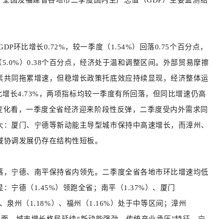
GDP环比增长0.72%，较一季度（1.54%）回落0.75个百分点，
5.0%）0.38个百分点，经济处于温和调整区间。外部贸易摩擦
素共同拖累增速，但稳增长政策托底效应持续显现，经济整体运
比增长4.73%，两项指标均较一季度有所回落，但同比增速仍高
段变化看，一季度全省经济迎来阶段性反弹，二季度受内外需求同
大：厦门、宁德等新动能主导型城市保持中高速增长，而漳州、
域协调发展仍存在结构性短板。
落，宁德、南平保持省内领先。二季度全省各地市环比增速均低
显：宁德（
1.45%）领跑全省；南平（1.37%）、厦门
%）、泉州（1.18%）、福州（1.16%）处于中等区间；漳州
速方面，城市增长格局延续“新动能强劲、传统产业承压”特征。宁