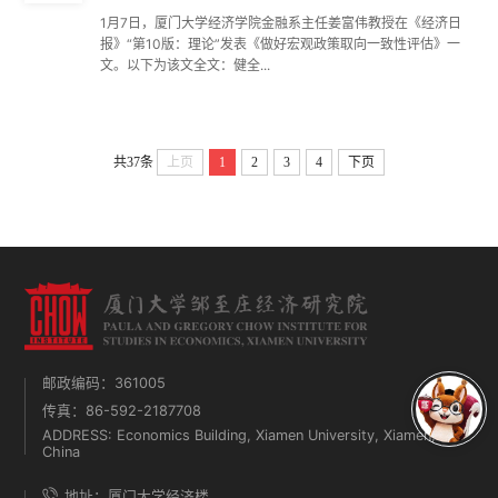
1月7日，厦门大学经济学院金融系主任姜富伟教授在《经济日
报》“第10版：理论”发表《做好宏观政策取向一致性评估》一
文。以下为该文全文：健全...
共37条
上页
1
2
3
4
下页
邮政编码：361005
传真：86-592-2187708
ADDRESS: Economics Building, Xiamen University, Xiamen,
China
地址：厦门大学经济楼