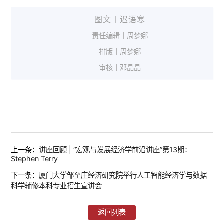
图文丨迟语寒
责任编辑丨周梦娜
排版丨周梦娜
审核丨邓晶晶
上一条：
讲座回顾 | “宏观与发展经济学前沿讲座”第13期：
Stephen Terry
下一条：
厦门大学邹至庄经济研究院举行人工智能经济学与数据
科学辅修本科专业招生宣讲会
返回列表