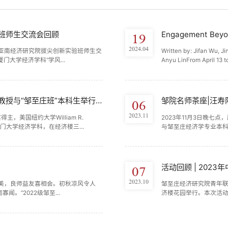
验班师生交流会回顾
Engagement Beyon
19
2024.04
王亚南经济研究院拔尖创新实验班师生交
Written by: Jifan Wu, J
大学经济学科“学风...
Anyu LinFrom April 13 to
邹院动态 | 对话诺奖得主——萨金特教授与“邹至庄班”本科生举行“下午茶...
邹院名师茶座|汪寿
06
2023.11
得主，美国纽约大学William R.
2023年11月3日晚七
t到访厦门大学经济学科，在经济楼三...
与邹至庄经济学专业本科创
活动回顾 | 202
07
2023.10
色美，良师益友喜相会。初秋凉风令人
邹至庄经济研究院青年联谊
。”2022级邹至...
济楼花园举行。本次活动