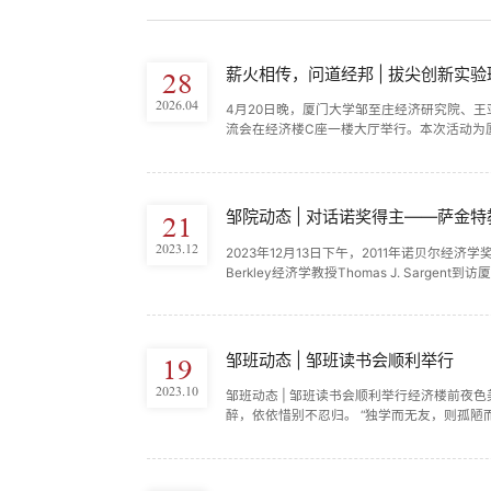
薪火相传，问道经邦 | 拔尖创新实
28
2026.04
4月20日晚，厦门大学邹至庄经济研究院、
流会在经济楼C座一楼大厅举行。本次活动为厦门
21
2023.12
2023年12月13日下午，2011年诺贝尔经济学奖
Berkley经济学教授Thomas J. Sargen
邹班动态 | 邹班读书会顺利举行
19
2023.10
邹班动态 | 邹班读书会顺利举行经济楼前夜
醉，依依惜别不忍归。 “独学而无友，则孤陋而寡闻