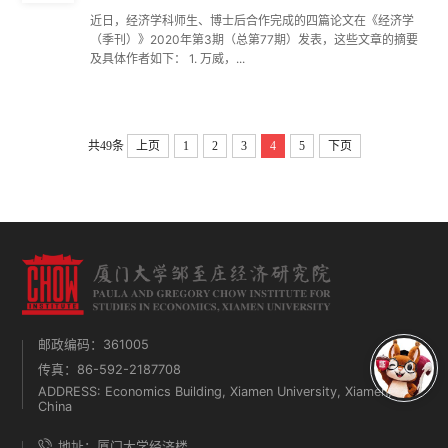
近日，经济学科师生、博士后合作完成的四篇论文在《经济学
（季刊）》2020年第3期（总第77期）发表，这些文章的摘要
及具体作者如下： 1. 万威，...
共49条
上页
1
2
3
4
5
下页
邮政编码：361005
传真：86-592-2187708
ADDRESS: Economics Building, Xiamen University, Xiamen,
China
地址：厦门大学经济楼