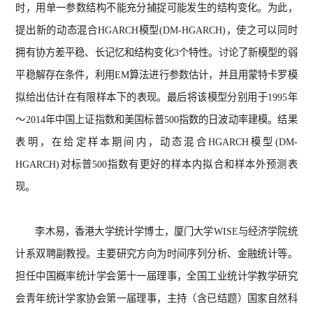
时，用单一参数结构不能充分捕捉可能发生的结构变化。为此，
提出新的动态混合
HGARCH
模型
(DM-HGARCH)
，使之可以同时
拥有协方差平稳、长记忆和结构变化
3
个特性。讨论了新模型的弱
平稳解存在条件，利用
EM
算法进行参数估计，并且用蒙特卡罗模
拟给出估计在有限样本下的表现。最后将该模型分别用于
1995
年
～
2014
年中国上证指数和美国标普
500
指数的日波动率建模。结果
表明，在给定样本期间内，动态混合
HGARCH
模型
(DM-
HGARCH)
对标普
500
指数有更好的样本内拟合和样本外预测表
现。
李木易，香港大学统计学博士，厦门大学
WISE
与经济学院统
计系双聘副教授。主要研究方向为时间序列分析、金融统计等。
担任中国概率统计学会第十一届理事，全国工业统计学教学研究
会青年统计学家协会第一届理事，主持（含已结题）国家自然科