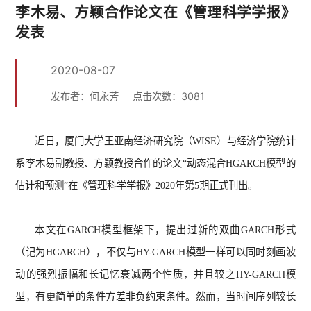
李木易、方颖合作论文在《管理科学学报》
发表
2020-08-07
发布者：何永芳
点击次数：
3081
近日，厦门大学王亚南经济研究院（
WISE
）与经济学院统计
系李木易副教授、方颖教授合作的论文“动态混合
HGARCH
模型的
估计和预测”在《管理科学学报》
2020
年第
5
期正式刊出。
本文在
GARCH
模型框架下，提出过新的双曲
GARCH
形式
（记为
HGARCH
），不仅与
HY-GARCH
模型一样可以同时刻画波
动的强烈振幅和长记忆衰减两个性质，并且较之
HY-GARCH
模
型，有更简单的条件方差非负约束条件。然而，当时间序列较长