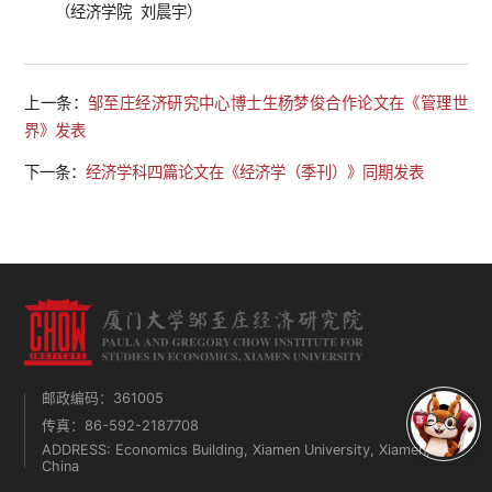
（经济学院
刘晨宇）
上一条：
邹至庄经济研究中心博士生杨梦俊合作论文在《管理世
界》发表
下一条：
经济学科四篇论文在《经济学（季刊）》同期发表
邮政编码：361005
传真：86-592-2187708
ADDRESS: Economics Building, Xiamen University, Xiamen,
China