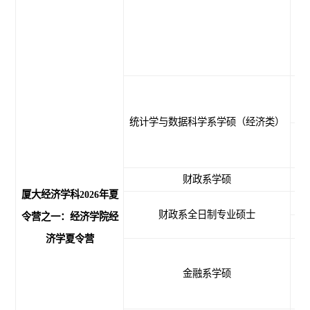
应
统计学与数据科学系学硕（经济类）
财政系学硕
应
厦大经济学科202
6
年夏
财政系全日制专业硕士
令营之一：经济学院经
济学夏令营
金融系学硕
应