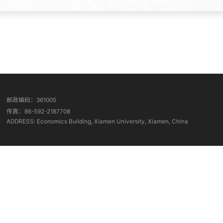
邮政编码：361005
传真：86-592-2187708
ADDRESS: Economics Building, Xiamen University, Xiamen, China