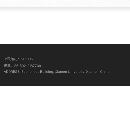
邮政编码：361005
传真：86-592-2187708
ADDRESS: Economics Building, Xiamen University, Xiamen, China