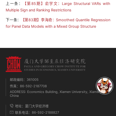
上一条：
【第85期】俞学文：Large Structural VARs with
Multiple Sign and Ranking Restrictions
下一条：
【第83期】李海奇：Smoothed Quantile Regression
for Panel Data Models with a Mixed Group Structure
邮政编码：361005
传真：86-592-2187708
ADDRESS: Economics Building, Xiamen University, Xiamen,
China
地址：厦门大学经济楼
联系电话：86-592-2188827