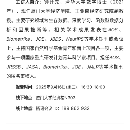
钟齐先，清华大学数学博士（2021
主讲人简介
：
年），现任厦门大学经济学院、王亚南经济研究院副教
授。主要研究领域为生存数据、深度学习、函数型数据分
析和因果推断等。相关学术成果发表在
AOS、
Biometrika、JOE、JBES、NeurIPS
等学术期刊或会议
上，主持国家自然科学基金青年和面上项目各一项，主要
参与一项国家重点研发计划青年科学家项目。担任
AOS、
JRSSB、JASA、Biometrika、JOE、JMLR
等学术期刊
的匿名审稿人。
报告时间
：
2025年9月16日(周二)，16:30-18:00
线下地点
：厦门大学经济楼N303
189 862 932
线上地点
：腾讯会
议 I
D
：