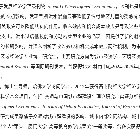
于发展经济学顶级刊物
Journal of Development Economics
，该刊也是
资的
长期影响，发现早期洪水暴露显著降低了农村地区儿童的受教育
相关政策可以降低其负向作用。收入效应和机会成本效应是导致这些
关支出。洪水过后低技能和劳动密集型企业的涌现，因提供了新的就
累的长期影响，并深入剖析了收入效应和机会成本效应两种机制，为
1级区域经济学专业博士研究生，主要研究方向为城市经济学、环境经
egional Science
等国际期刊发表。曾获得北大-林肯中心2024-2025
席。
，博士生导师，哈佛大学访问学者，2012年获得西南财经大学经济
科学基金项目，包括“交通与中国城市群建设：理论研究、实证分析
elopment Economics, Journal of Urban Economics, Journal of Econo
，研究成果聚焦于交通对城市群建设的影响、城市内部空间结构、城
出个人”荣誉、厦门大学“高等教育教学成果奖”一等奖等，曾多次获