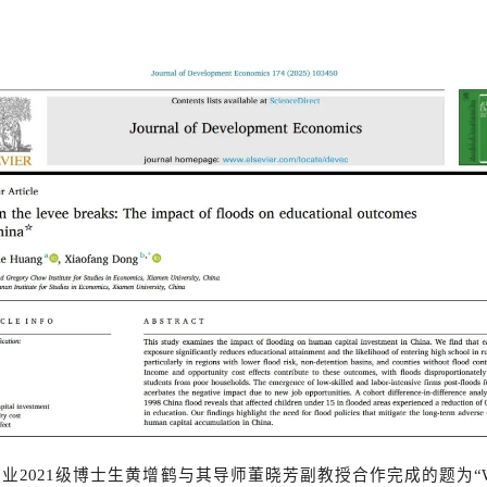
业2021级博士生黄增鹤
与其导师
董晓芳副教授
合作完成的题为
“