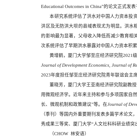
Educational Outcomes in China”
的论文正式发表
本研究系统评估了洪水对中国人力资本投
洪区及无防洪大坝的县域表现尤为明显。洪水
的影响最为显著，父母收入降低而减少教育相
次系统评估了早期洪水暴露对中国人力资本积
黄增鹤，
厦门大学邹至庄经济研究院202
Journal of Development Economics, Journal of R
2023年度担任邹至庄经济研究院青年联谊会主
董晓芳
，厦门大学王亚南经济研究院副教授
用微观经济学。近年来主持和参与多项国家自然
长、微观机制和政策建议”等。在
Journal of Dev
（季刊）等国内外重要期刊发表多篇学术论文
秀成果三等奖、厦门大学“人文社科科研业绩突
（
C
HOW
林安语）