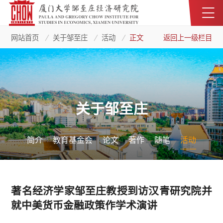
网站首页
关于邹至庄
活动
正文
返回上一级栏目
关于邹至庄
简介
教育基金会
论文
著作
随笔
活动
著名经济学家邹至庄教授到访汉青研究院并
就中美货币金融政策作学术演讲