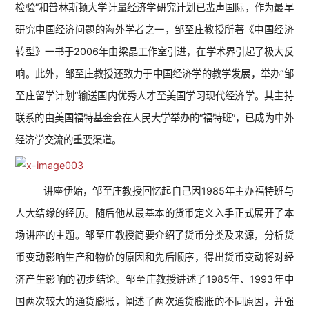
检验”和普林斯顿大学计量经济学研究计划已蜚声国际，作为最早
研究中国经济问题的海外学者之一，邹至庄教授所著《中国经济
转型》一书于2006年由梁晶工作室引进，在学术界引起了极大反
响。此外，邹至庄教授还致力于中国经济学的教学发展，举办“邹
至庄留学计划”输送国内优秀人才至美国学习现代经济学。其主持
联系的由美国福特基金会在人民大学举办的“福特班”，已成为中外
经济学交流的重要渠道。
讲座伊始，邹至庄教授回忆起自己因1985年主办福特班与
人大结缘的经历。随后他从最基本的货币定义入手正式展开了本
场讲座的主题。邹至庄教授简要介绍了货币分类及来源，分析货
币变动影响生产和物价的原因和先后顺序，得出货币变动将对经
济产生影响的初步结论。邹至庄教授讲述了1985年、1993年中
国两次较大的通货膨胀，阐述了两次通货膨胀的不同原因，并强